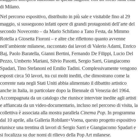
di Milano.
Nel percorso espositivo, distribuito in più sale e visitabile fino al 29
maggio, si susseguono infatti opere di grandi protagonisti dell’arte del
secondo Novecento – da Mario Schifano a Tano Festa, da Mimmo
Rotella a Giosetta Fioroni – e altre che riflettono quanto avvenne
nell’ambiente milanese, raccontato dai lavori di Valerio Adami, Enrico
Baj, Paolo Baratella, Gianni Bertini, Fernando De Filippi, Lucio Del
Pezzo, Umberto Mariani, Silvio Pasotti, Sergio Sarri, Giangiacomo
Spadari, Tino Stefanoni ed Emilio Tadini. Complessivamente vengono
esposti circa 50 lavori, tra cui molti inediti, che dimostrano come la
corrente nata negli Stati Uniti abbia alimentato il dibattito artistico
anche in Italia, in particolare dopo la Biennale di Venezia del 1964.
Accompagnata da un catalogo che riunisce interviste inedite agli artisti
e affiancata da un video-documentario, incluso nel percorso di visita, la
collettiva è associata alla mostra parallela
Cinema Pop
. In programma
dal 10 aprile, alla Galleria Robilant+Voena, questo progetto espositivo
riunisce una trentina di lavori di Sergio Sarri e Giangiacomo Spadari e
si focalizza su due nomi di rilievo della Pop Art milanese.