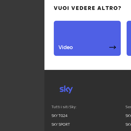
VUOI VEDERE ALTRO?
Video
Tutti i siti Sky:
Ser
SKY TG24
SK
SKY SPORT
SK