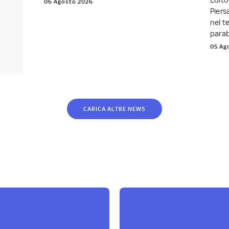
Edito
06 Agosto 2026
Piers
nel t
parab
05 Ag
CARICA ALTRE NEWS