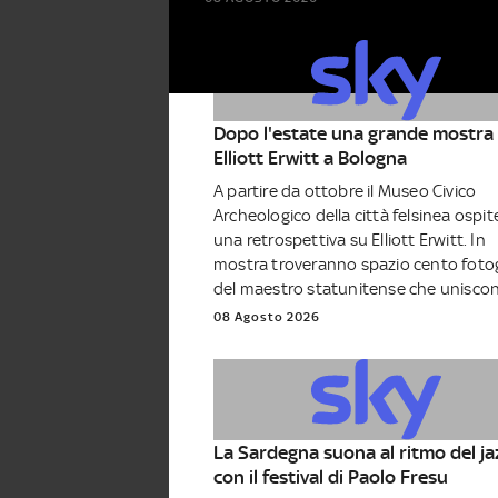
Dopo l'estate una grande mostra 
Elliott Erwitt a Bologna
A partire da ottobre il Museo Civico
Archeologico della città felsinea ospit
una retrospettiva su Elliott Erwitt. In
mostra troveranno spazio cento fotog
del maestro statunitense che uniscono
08 Agosto 2026
La Sardegna suona al ritmo del ja
con il festival di Paolo Fresu