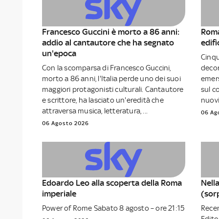
Francesco Guccini è morto a 86 anni:
Roma
addio al cantautore che ha segnato
edifi
un'epoca
Cinqu
Con la scomparsa di Francesco Guccini,
decor
morto a 86 anni, l'Italia perde uno dei suoi
emers
maggiori protagonisti culturali. Cantautore
sul c
e scrittore, ha lasciato un'eredità che
nuovi
attraversa musica, letteratura, ...
06 Ag
06 Agosto 2026
Edoardo Leo alla scoperta della Roma
Nell
imperiale
(sor
Power of Rome Sabato 8 agosto – ore 21:15
Rece