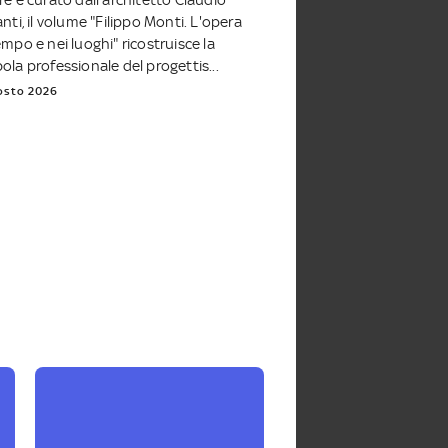
re e curato dall'architetto Claudio
anti, il volume "Filippo Monti. L'opera
empo e nei luoghi" ricostruisce la
ola professionale del progettis...
osto 2026