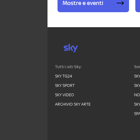
Mostre e eventi
Tutti i siti Sky:
Ser
SKY TG24
SK
SKY SPORT
SK
SKY VIDEO
N
ARCHIVIO SKY ARTE
SK
SPA