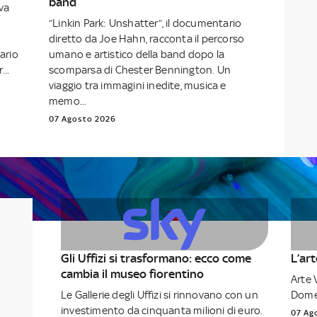
band
ova
“Linkin Park: Unshatter”, il documentario
diretto da Joe Hahn, racconta il percorso
nario
umano e artistico della band dopo la
...
scomparsa di Chester Bennington. Un
viaggio tra immagini inedite, musica e
memo...
07 Agosto 2026
Gli Uffizi si trasformano: ecco come
L’ar
cambia il museo fiorentino
Arte 
Le Gallerie degli Uffizi si rinnovano con un
Domen
investimento da cinquanta milioni di euro.
07 Ag