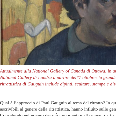
Attualmente alla National Gallery of Canada di Ottawa, in a
National Gallery di Londra a partire dell'7 ottobre: la grande
ritrattistica di Gauguin include dipinti, sculture, stampe e dis
Qual è l’approccio di Paul Gauguin al tema del ritratto? In q
ascrivibili al genere della ritrattistica, hanno influito sulle g
Considerato nel novero dei più importanti e affascinanti artis