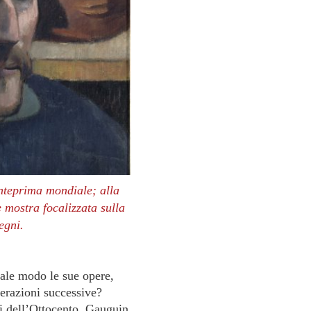
nteprima mondiale; alla
 mostra focalizzata sulla
egni.
uale modo le sue opere,
enerazioni successive?
ti dell’Ottocento, Gauguin