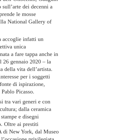
o sull’arte dei decenni a
 prende le mosse
lla National Gallery of
 accoglie infatti un
ettiva unica
nata a fare tappa anche in
al 26 gennaio 2020 – la
 della vita dell’artista.
interesse per i soggetti
fonte di ispirazione,
e Pablo Picasso.
i tra vari generi e con
scultura; dalla ceramica
, stampe e disegni
 Oltre ai prestiti
oMA di New York, dal Museo
l’occasione privilegiata