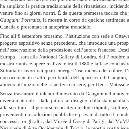
ha ampliato la pratica tradizionale della ritrattistica, incidend
venire fino ai giorni nostri. È da questa premessa teorica che
Gauguin: Portraits
, la mostra in corso da qualche settimana a
Canada e presentata in anteprima mondiale.
Fino all’8 settembre prossimo, l’istituzione con sede a Ottawa
progetto espositivo senza precedenti, che introduce una prosp
nell’osservazione della produzione dell’autore francese. Desti
Europa – sarà alla National Gallery di Londra, dal 7 ottobre 
mostra riunisce opere realizzate tra il 1880 e la fase conclusiva
Si tratta di lavori dai quali emerge l’uso intenso del colore, l’
non occidentali e altre peculiarità dell’approccio di Gauguin, 
almeno all’inizio delle rispettive carriere, per Henri Matisse 
Senza trascurare il talento dimostrato da Gauguin nel muovers
diversi materiali – dalla pittura al disegno; dalla stampa alla 
alla scrittura – il percorso espositivo include dipinti, sculture
provenienti da collezioni pubbliche e private di tutto il mondo.
concessi, tra gli altri, dal Musée d’Orsay di Parigi, dal M
Nazionale di Arte Occidentale di Tokyo, la mostra costituisce 