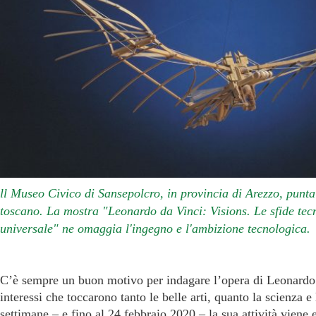
ll Museo Civico di Sansepolcro, in provincia di Arezzo, punta i
toscano. La mostra "Leonardo da Vinci: Visions. Le sfide tec
universale" ne omaggia l'ingegno e l'ambizione tecnologica.
C’è sempre un buon motivo per indagare l’opera di Leonardo d
interessi che toccarono tanto le belle arti, quanto la scienza e
settimane ‒ e fino al 24 febbraio 2020 ‒ la sua attività viene 