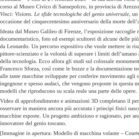
corso al Museo Civico di Sansepolcro, in provincia di Arezzo.
Vinci: Visions. Le sfide tecnologiche del genio universale
, un
occasione del cinquecentesimo anniversario della morte dell’a
Ideata dal Museo Galileo di Firenze, l’esposizione raccoglie 
documentaristico, foto ed esempi scultorei di alcune delle pi
da Leonardo. Un percorso espositivo che vuole mettere in risa
pittore-scienziato e la volontà di superare i limiti dell’umano
della tecnologia. Ecco allora gli studi sul colossale monumen
Francesco Sforza, così come le bozze e la documentazione tec
alle tante macchine sviluppate per conferire movimento agli o
ingegnose e spesso audaci, che vengono proposte in questa mo
modelli che riproducono su scala reale una parte delle opere.
Video di approfondimento e animazioni 3D completano il per
osservare in maniera ancora più accurata i principi fisici nasc
macchine esposte. Un progetto ambizioso e ragionato, per anal
innovatore del genio toscano.
[Immagine in apertura: Modello di macchina volante – Courte