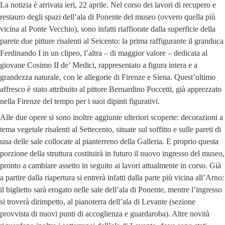
La notizia è arrivata ieri, 22 aprile. Nel corso dei lavori di recupero e
restauro degli spazi dell’ala di Ponente del museo (ovvero quella più
vicina al Ponte Vecchio), sono infatti riaffiorate dalla superficie della
parete due pitture risalenti al Seicento: la prima raffigurante il granduca
Ferdinando I in un clipeo, l’altra – di maggior valore – dedicata al
giovane Cosimo II de’ Medici, rappresentato a figura intera e a
grandezza naturale, con le allegorie di Firenze e Siena. Quest’ultimo
affresco è stato attribuito al pittore Bernardino Poccetti, già apprezzato
nella Firenze del tempo per i suoi dipinti figurativi.
Alle due opere si sono inoltre aggiunte ulteriori scoperte: decorazioni a
tema vegetale risalenti al Settecento, situate sul soffitto e sulle pareti di
una delle sale collocate al pianterreno della Galleria. E proprio questa
porzione della struttura costituirà in futuro il nuovo ingresso del museo,
pronto a cambiare assetto in seguito ai lavori attualmente in corso. Già
a partire dalla riapertura si entrerà infatti dalla parte più vicina all’Arno:
il biglietto sarà erogato nelle sale dell’ala di Ponente, mentre l’ingresso
si troverà dirimpetto, al pianoterra dell’ala di Levante (sezione
provvista di nuovi punti di accoglienza e guardaroba). Altre novità