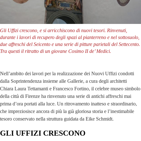
Gli Uffizi crescono, e si arricchiscono di nuovi tesori. Rinvenuti,
durante i lavori di recupero degli spazi al pianterreno e nel sottosuolo,
due affreschi del Seicento e una serie di pitture parietali del Settecento.
Tra questi il ritratto di un giovane Cosimo II de’ Medici.
Nell’ambito dei lavori per la realizzazione dei Nuovi Uffizi condotti
dalla Soprintendenza insieme alle Gallerie, a cura degli architetti
Chiara Laura Tettamanti e Francesco Fortino, il celebre museo simbolo
della città di Firenze ha rinvenuto una serie di antichi affreschi mai
prima d’ora portati alla luce. Un ritrovamento inatteso e straordinario,
che impreziosisce ancora di più la già gloriosa storia e l’inestimabile
tesoro conservato nella struttura guidata da Eike Schmidt.
GLI UFFIZI CRESCONO