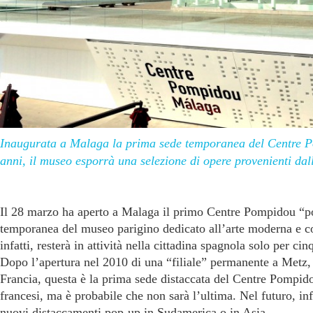
Inaugurata a Malaga la prima sede temporanea del Centre 
anni, il museo esporrà una selezione di opere provenienti dall
Il 28 marzo ha aperto a Malaga il primo Centre Pompidou “p
temporanea del museo parigino dedicato all’arte moderna e 
infatti, resterà in attività nella cittadina spagnola solo per cin
Dopo l’apertura nel 2010 di una “filiale” permanente a Metz, 
Francia, questa è la prima sede distaccata del Centre Pompido
francesi, ma è probabile che non sarà l’ultima. Nel futuro, inf
nuovi distaccamenti pop-up in Sudamerica o in Asia.