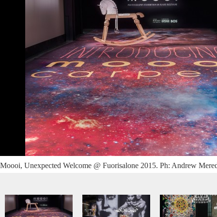
Moooi, Unexpected Welcome @ Fuorisalone 2015. Ph: Andrew Mered