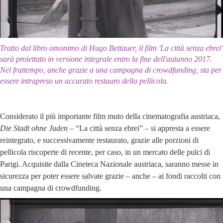
Tratto dal libro omonimo di Hugo Bettauer, il film 'La città senza ebrei'
sarà proiettato in versione integrale entro la fine dell'autunno 2017.
Nel frattempo, anche grazie a una campagna di crowdfunding, sta per
essere intrapreso un accurato restauro della pellicola.
Considerato il più importante film muto della cinematografia austriaca,
Die Stadt ohne Juden –
“La città senza ebrei” – si appresta a essere
reintegrato, e successivamente restaurato, grazie alle porzioni di
pellicola riscoperte di recente, per caso, in un mercato delle pulci di
Parigi. Acquisite dalla Cineteca Nazionale austriaca, saranno messe in
sicurezza per poter essere salvate grazie – anche – ai fondi raccolti con
una campagna di crowdfunding.