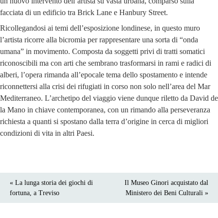
un nuovo intervento dell’artista su vasta urbana, comparso sulla
facciata di un edificio tra Brick Lane e Hanbury Street.
Ricollegandosi ai temi dell’esposizione londinese, in questo muro
l’artista ricorre alla bicromia per rappresentare una sorta di “onda
umana” in movimento. Composta da soggetti privi di tratti somatici
riconoscibili ma con arti che sembrano trasformarsi in rami e radici di
alberi, l’opera rimanda all’epocale tema dello spostamento e intende
riconnettersi alla crisi dei rifugiati in corso non solo nell’area del Mar
Mediterraneo. L’archetipo del viaggio viene dunque riletto da David de
la Mano in chiave contemporanea, con un rimando alla perseveranza
richiesta a quanti si spostano dalla terra d’origine in cerca di migliori
condizioni di vita in altri Paesi.
« La lunga storia dei giochi di
Il Museo Ginori acquistato dal
fortuna, a Treviso
Ministero dei Beni Culturali »