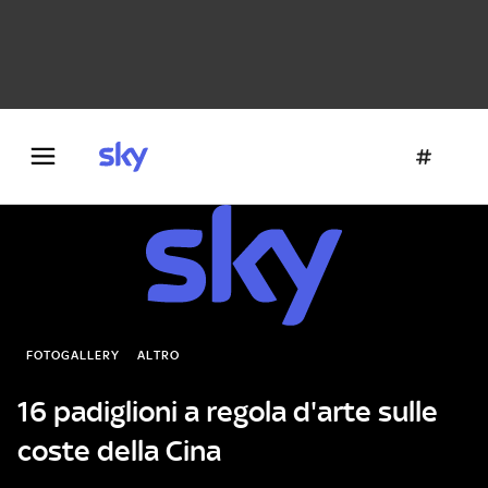
Danza e teatro
Fotografia
Letteratura
Architettura
FOTOGALLERY
ALTRO
16 padiglioni a regola d'arte sulle
coste della Cina