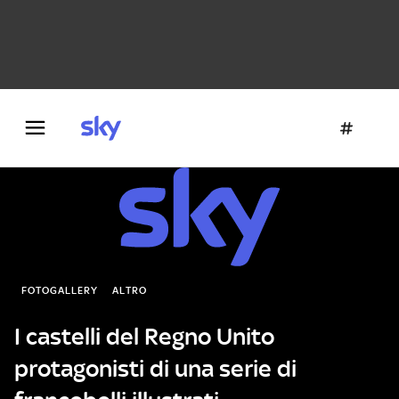
Danza e teatro
Fotografia
Letteratura
Architettura
FOTOGALLERY
ALTRO
I castelli del Regno Unito
protagonisti di una serie di