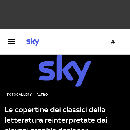
Danza e teatro
Fotografia
Letteratura
Architettura
FOTOGALLERY
ALTRO
Le copertine dei classici della
letteratura reinterpretate dai