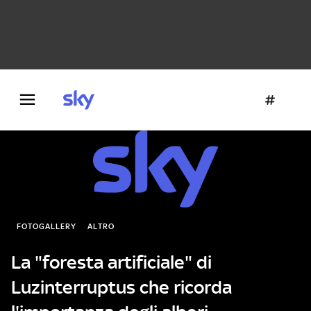
Danza e teatro
Fotografia
Letteratura
Architettura
FOTOGALLERY
ALTRO
La "foresta artificiale" di
Luzinterruptus che ricorda