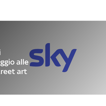
Letteratura
Architettura
Danza e teatro
i
ggio alle
reet art