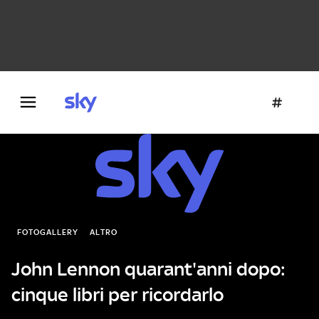
Danza e teatro
Fotografia
Letteratura
Architettura
FOTOGALLERY
ALTRO
John Lennon quarant'anni dopo:
cinque libri per ricordarlo