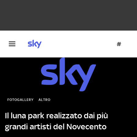
Danza e teatro
Fotografia
Letteratura
Architettura
FOTOGALLERY
ALTRO
Il luna park realizzato dai più
grandi artisti del Novecento