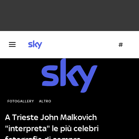
Danza e teatro
Fotografia
Letteratura
Architettura
FOTOGALLERY
ALTRO
A Trieste John Malkovich
"interpreta" le più celebri