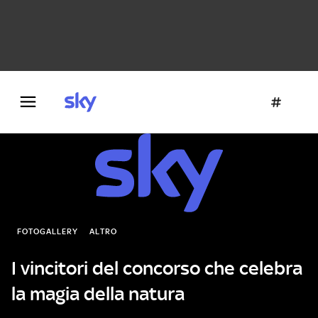
Danza e teatro
Fotografia
Letteratura
Architettura
FOTOGALLERY
ALTRO
I vincitori del concorso che celebra
la magia della natura