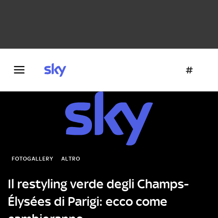
Danza e teatro
Fotografia
Letteratura
Architettura
FOTOGALLERY
ALTRO
Il restyling verde degli Champs-
Élysées di Parigi: ecco come