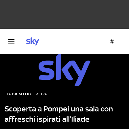
Danza e teatro
Fotografia
Letteratura
Architettura
FOTOGALLERY
ALTRO
Scoperta a Pompei una sala con
affreschi ispirati all’Iliade