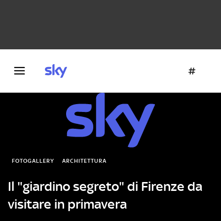
Danza e teatro
Fotografia
Letteratura
Architettura
FOTOGALLERY
ARCHITETTURA
Il "giardino segreto" di Firenze da
visitare in primavera