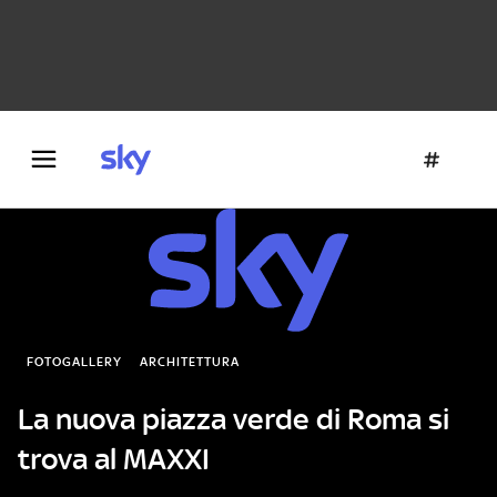
Danza e teatro
Fotografia
Letteratura
Architettura
FOTOGALLERY
ARCHITETTURA
La nuova piazza verde di Roma si
trova al MAXXI