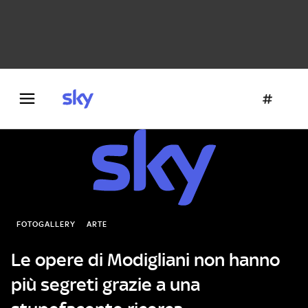
Danza e teatro
Fotografia
Letteratura
Architettura
FOTOGALLERY
ARTE
Le opere di Modigliani non hanno
più segreti grazie a una