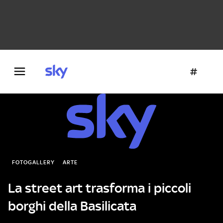
Danza e teatro
Fotografia
Letteratura
Architettura
FOTOGALLERY
ARTE
La street art trasforma i piccoli
borghi della Basilicata