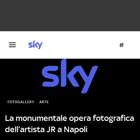
Danza e teatro
Fotografia
Letteratura
Architettura
FOTOGALLERY
ARTE
La monumentale opera fotografica
dell’artista JR a Napoli