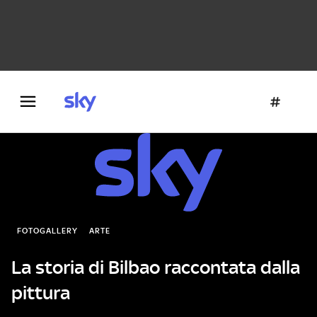
Danza e teatro
Fotografia
Letteratura
Architettura
FOTOGALLERY
ARTE
La storia di Bilbao raccontata dalla
pittura