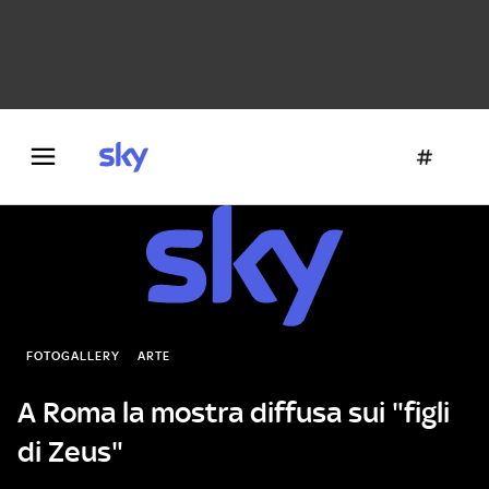
Danza e teatro
Fotografia
Letteratura
Architettura
FOTOGALLERY
ARTE
A Roma la mostra diffusa sui "figli
di Zeus"