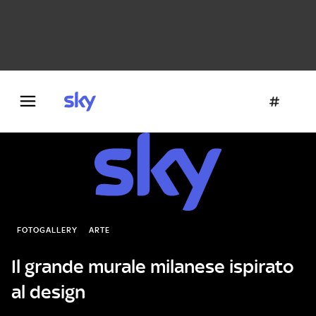
Danza e teatro
Fotografia
Letteratura
Architettura
FOTOGALLERY
ARTE
Il grande murale milanese ispirato
al design