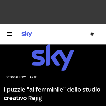
Danza e teatro
Fotografia
Letteratura
Architettura
FOTOGALLERY
ARTE
I puzzle "al femminile" dello studio
creativo Rejig