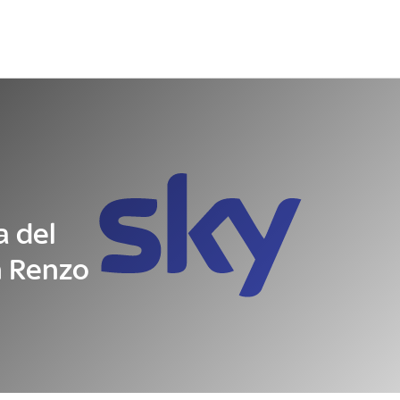
Letteratura
Architettura
Danza e teatro
a del
n Renzo