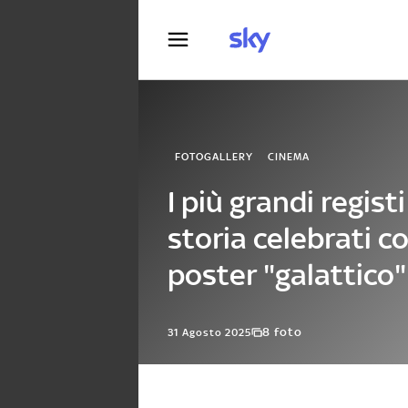
Fotografia
FOTOGALLERY
CINEMA
I più grandi registi
storia celebrati c
poster "galattico"
8 foto
31 Agosto 2025