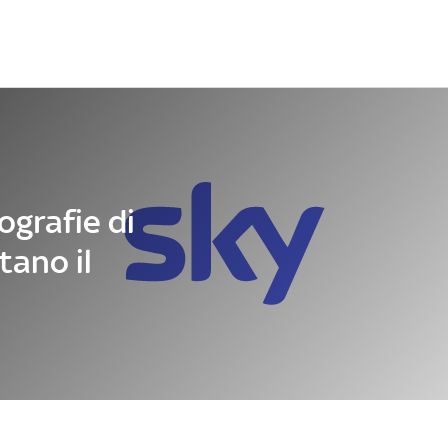
Letteratura
Architettura
Danza e teatro
tografie di
tano il