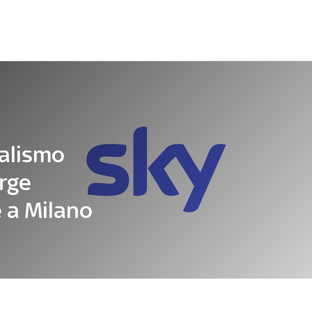
Letteratura
Architettura
Danza e teatro
alismo
orge
 a Milano