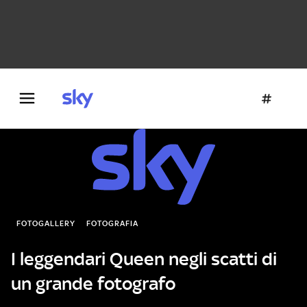
Danza e teatro
Fotografia
Letteratura
Architettura
FOTOGALLERY
FOTOGRAFIA
I leggendari Queen negli scatti di
un grande fotografo