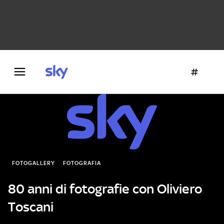
Danza e teatro
Fotografia
Letteratura
Architettura
FOTOGALLERY
FOTOGRAFIA
80 anni di fotografie con Oliviero
Toscani