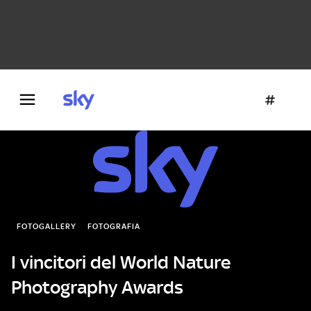
Danza e teatro
Fotografia
Letteratura
Architettura
FOTOGALLERY
FOTOGRAFIA
I vincitori del World Nature
Photography Awards