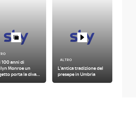
TRO
ALTRO
i 100 anni di
ilyn Monroe un
L'antica tradizione del
etto porta la diva
presepe in Umbria
e grandi opere della
ia dell'arte