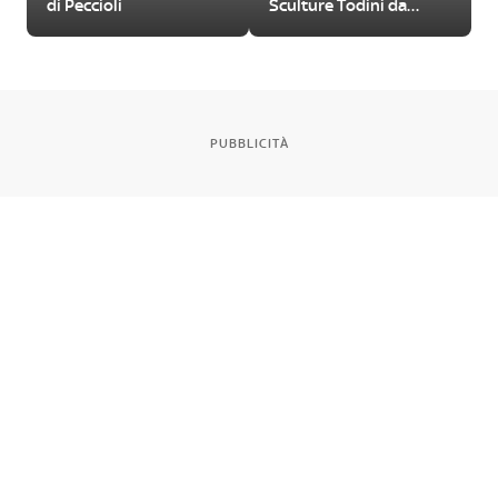
di Peccioli
Sculture Todini da
visitare
PUBBLICITÀ