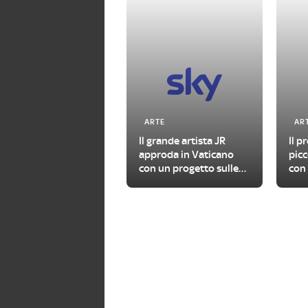
ARTE
AR
Il grande artista JR
Il p
approda in Vaticano
picc
con un progetto sulle
con 
urgenze del nostro
con
tempo