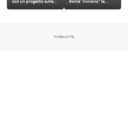
con un progetto sulle
Roma "rivivono" le
urgenze del nostro
Metamorfosi di Ovidio
tempo
PUBBLICITÀ