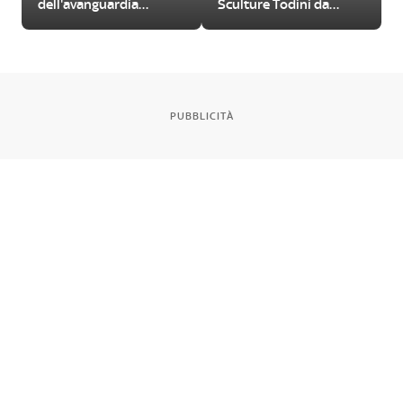
dell'avanguardia
Sculture Todini da
femminile del
visitare
Novecento
PUBBLICITÀ