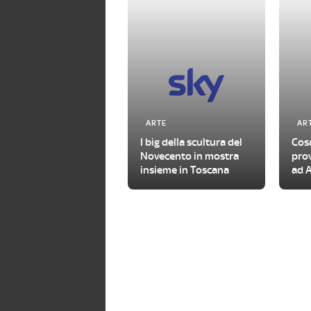
ARTE
AR
I big della scultura del
Cosa
Novecento in mostra
pro
insieme in Toscana
ad A