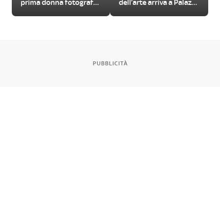
prima donna fotografa
dell’arte arriva a Palazzo
in Valle d’Aosta
Reale a Milano
PUBBLICITÀ