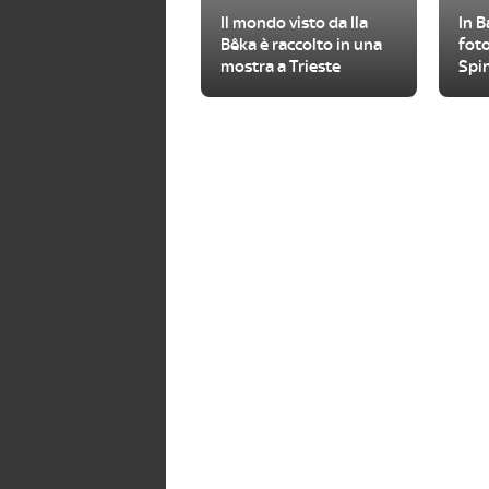
Il mondo visto da Ila
In B
Bêka è raccolto in una
foto
mostra a Trieste
Spin
mon