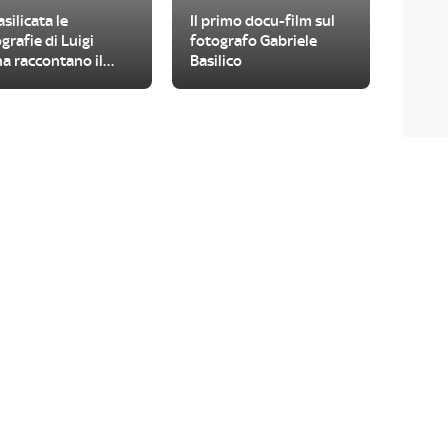
asilicata le
Il primo docu-film sul
grafie di Luigi
fotografo Gabriele
a raccontano il
Basilico
do contadino