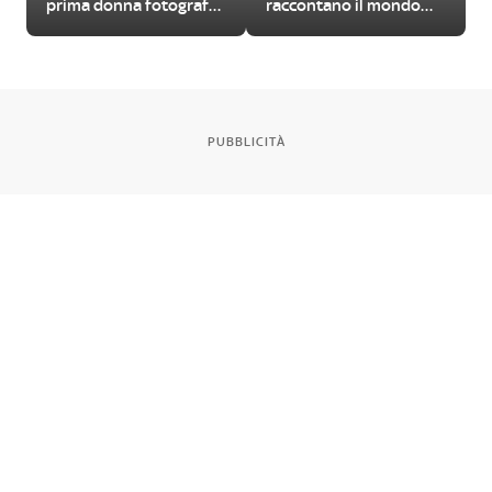
prima donna fotografa
raccontano il mondo
in Valle d’Aosta
contadino
PUBBLICITÀ