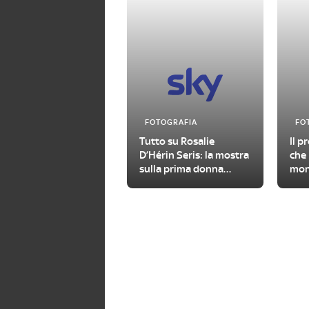
FOTOGRAFIA
FO
Tutto su Rosalie
Il p
D’Hérin Seris: la mostra
che 
sulla prima donna
mon
fotografa in Valle
rocc
d’Aosta
Unit