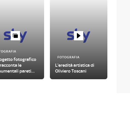
TOGRAFIA
FOTOGRAFIA
rogetto fotografico
racconta le
L'eredità artistica di
umentali pareti
Oliviero Toscani
iose degli Stati
i