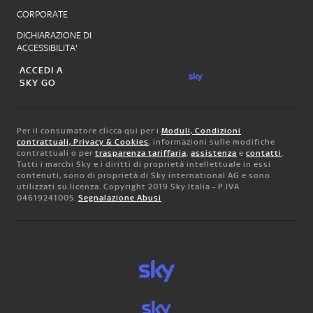
CORPORATE
DICHIARAZIONE DI
ACCESSIBILITA'
ACCEDI A
SKY GO
Per il consumatore clicca qui per i
Moduli, Condizioni
contrattuali, Privacy & Cookies
, informazioni sulle modifiche
contrattuali o per
trasparenza tariffaria
,
assistenza
e
contatti
.
Tutti i marchi Sky e i diritti di proprietà intellettuale in essi
contenuti, sono di proprietà di Sky international AG e sono
utilizzati su licenza. Copyright 2019 Sky Italia - P.IVA
04619241005.
Segnalazione Abusi