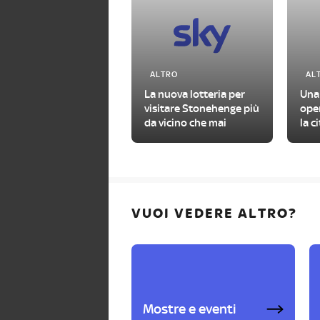
ALTRO
AL
La nuova lotteria per
Una
visitare Stonehenge più
oper
da vicino che mai
la c
VUOI VEDERE ALTRO?
Mostre e eventi