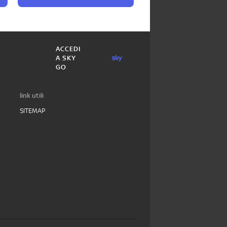
ACCEDI
A SKY
GO
link utili
SITEMAP