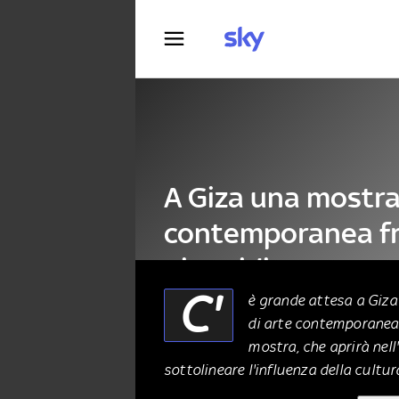
Fotografia
A Giza una mostra
contemporanea fr
piramidi
C'
è grande attesa a Giza 
di arte contemporanea a
ALTRO
05 Settembre 2020
mostra, che aprirà nel
sottolineare l'influenza della cultur