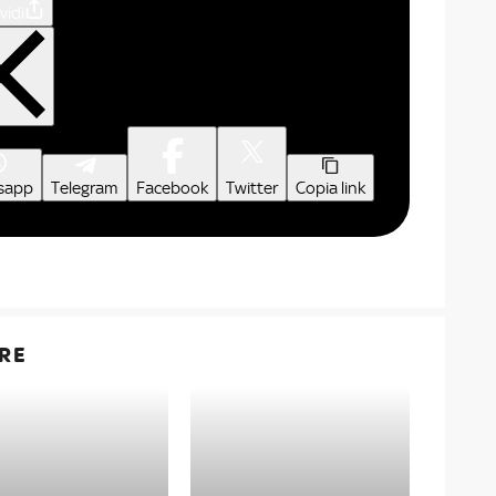
vidi
sapp
Telegram
Facebook
Twitter
Copia link
RE