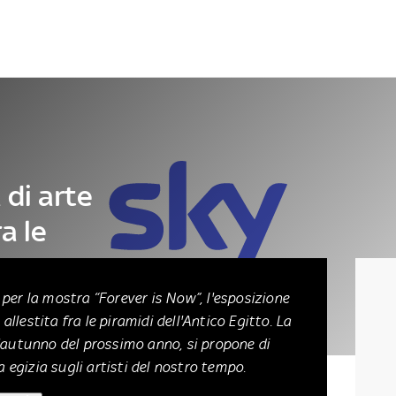
Letteratura
Architettura
Danza e teatro
 di arte
a le
per la mostra “Forever is Now”, l'esposizione
llestita fra le piramidi dell'Antico Egitto. La
l'autunno del prossimo anno, si propone di
a egizia sugli artisti del nostro tempo.