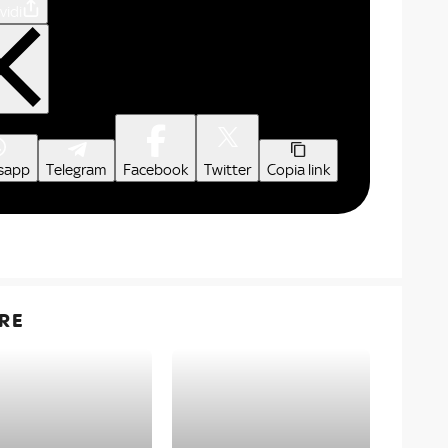
vidi
sapp
Telegram
Facebook
Twitter
Copia link
RE