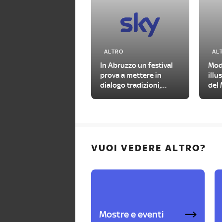
ALTRO
AL
In Abruzzo un festival
Mod
prova a mettere in
illu
dialogo tradizioni,
del 
folklore e linguaggi
Figu
contemporanei
VUOI VEDERE ALTRO?
Mostre e eventi