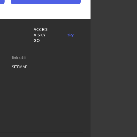
ACCEDI
A SKY
GO
link utili
SITEMAP