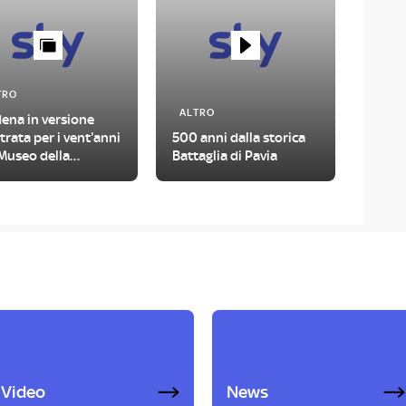
TRO
ALTRO
ena in versione
strata per i vent'anni
500 anni dalla storica
Museo della
Battaglia di Pavia
rina
Video
News