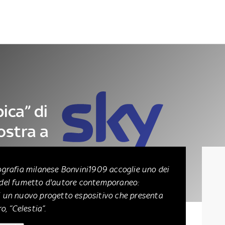
Letteratura
Architettura
Danza e teatro
ica” di
ostra a
pografia milanese Bonvini1909 accoglie uno dei
i del fumetto d'autore contemporaneo:
di un nuovo progetto espositivo che presenta
o, “Celestia”.