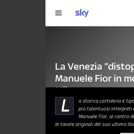
Fotografia
La Venezia “distop
Manuele Fior in m
Milano
L
a storica cartoleria e ti
più talentuosi interpret
ALTRO
30 Settembre 2020
Manuele Fior, al centro 
le tavole originali del suo ultimo libr